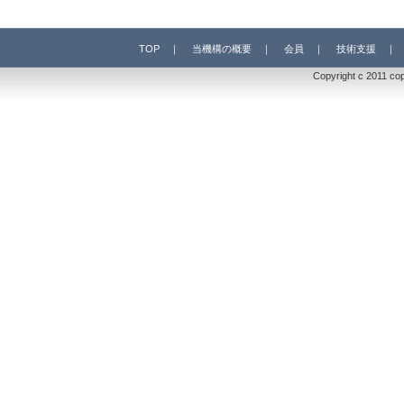
TOP
｜
当機構の概要
｜
会員
｜
技術支援
Copyright c 2011 co