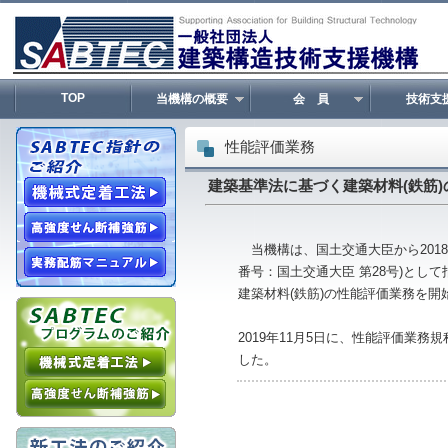
TOP
当機構の概要
会 員
技術支
性能評価業務
建築基準法に基づく建築材料(鉄筋
当機構は、国土交通大臣から2018
番号：国土交通大臣 第28号)とし
建築材料(鉄筋)の性能評価業務を
2019年11月5日に、性能評価業務規程
した。