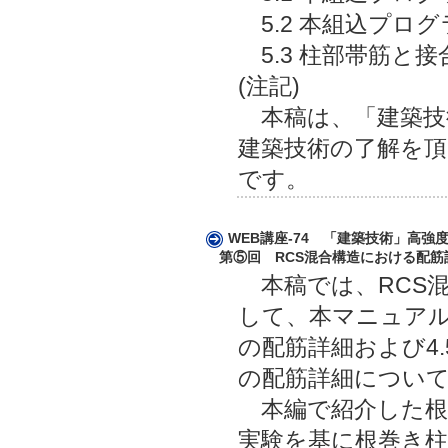
5.2 本組込プロ
5.3 柱部帯筋と
(注記)
本稿は、「建築技術
建築技術の了解を頂
です。
WEB講座-74 「建築技術」高
第⑤回 RCS混合構造における配筋詳
本稿では、RCS混
して、本マニュアル
の配筋詳細および4
の配筋詳細につい
本編で紹介した根
実験を基に根巻き