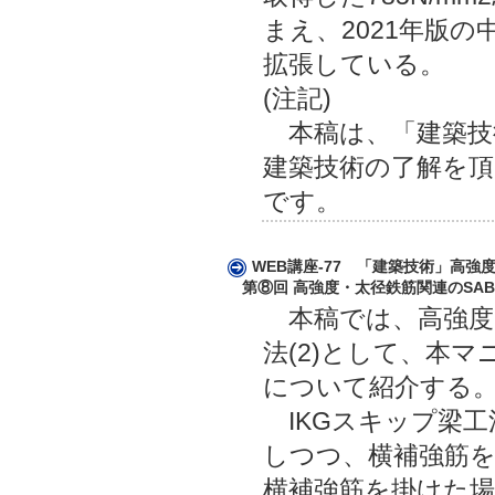
まえ、2021年版
拡張している。
(注記)
本稿は、「建築技術
建築技術の了解を頂
です。
WEB講座-77 「建築技術」高
第⑧回 高強度・太径鉄筋関連のSABT
本稿では、高強度・
法(2)として、本マ
について紹介する
IKGスキップ梁工
しつつ、横補強筋
横補強筋を掛けた