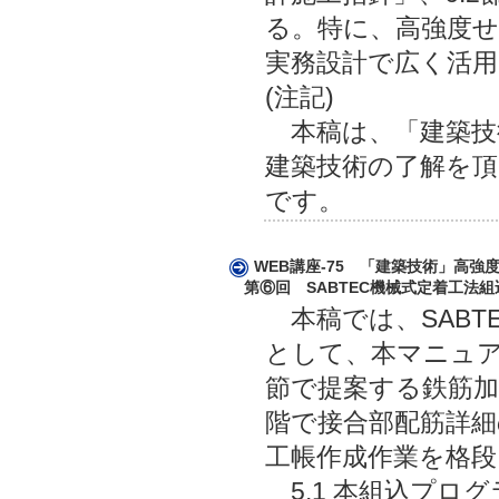
る。特に、高強度せ
実務設計で広く活
(注記)
本稿は、「建築技術
建築技術の了解を頂
です。
WEB講座-75 「建築技術」高
第⑥回 SABTEC機械式定着工法組
本稿では、SABT
として、本マニュアル
節で提案する鉄筋
階で接合部配筋詳細
工帳作成作業を格段
5.1 本組込プロ