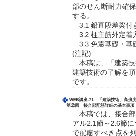
部のせん断耐力確
する。
3.1 鉛直段差梁
3.2 柱主筋外定
3.3 免震基礎・
(注記)
本稿は、「建築技術
建築技術の了解を頂
です。
WEB講座-71 「建築技術」高
第②回 接合部配筋詳細の基本事項
本稿では、接合部
アル2.1節～2.6
で配慮すべき点を