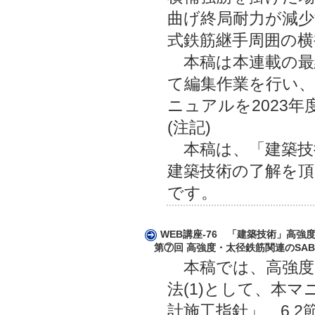
曲げ終局耐力が減
式鉄筋継手周囲の横
本稿は本連載の最
て編集作業を行い、
ニュアルを2023
(注記)
本稿は、「建築技術
建築技術の了解を頂
です。
WEB講座-76 「建築技術」高
第⑦回 高強度・太径鉄筋関連のSABT
本稿では、高強度・
法(1)として、本マ
計施工指針」、6.