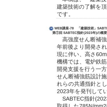
建築技術の了解を頂
です。
WEB講座-78 「建築技術」SABT
第①回 SABTEC指針(2023年)の概要
高強度せん断補強筋
年前後より開発され
現に伴い、高さ60
機構では、電炉鉄
開発支援を行う一方
せん断補強筋設計
れらの共通指針としてS
2023年を発刊して
SABTEC指針(20
取得した785N/m