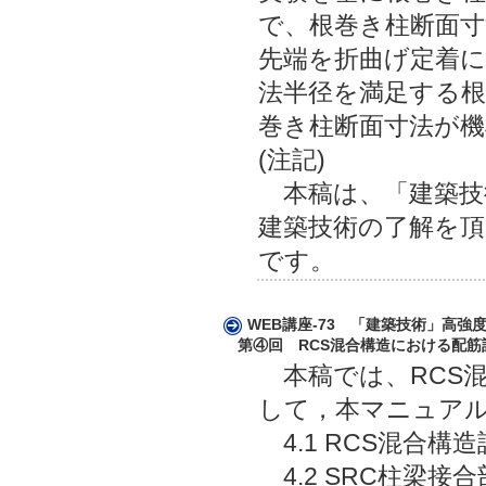
で、根巻き柱断面寸
先端を折曲げ定着に
法半径を満足する
巻き柱断面寸法が
(注記)
本稿は、「建築技術
建築技術の了解を頂
です。
WEB講座-73 「建築技術」高
第④回 RCS混合構造における配筋詳
本稿では、RCS混
して，本マニュアル4
4.1 RCS混合構
4.2 SRC柱梁接