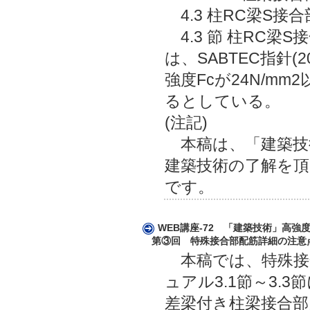
4.3 柱RC梁S接
4.3 節 柱RC梁
は、SABTEC指針
強度Fcが24N/m
るとしている。
(注記)
本稿は、「建築技術
建築技術の了解を頂
です。
WEB講座-72 「建築技術」高
第③回 特殊接合部配筋詳細の注意
本稿では、特殊接
ュアル3.1節～3.3
差梁付き柱梁接合部