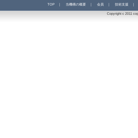
TOP
｜
当機構の概要
｜
会員
｜
技術支援
Copyright c 2011 co