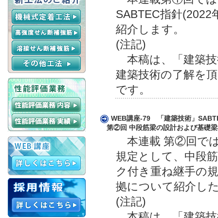
SABTEC指針(2
紹介します。
(注記)
本稿は、「建築技術
建築技術の了解を頂
です。
WEB講座-79 「建築技術」SABT
第②回 中段筋梁の設計および基礎梁
本連載 第②回では、
規定として、中段
ク付き重ね継手の
拠について紹介し
(注記)
本稿は、「建築技術