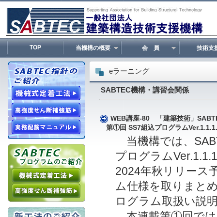
TOP
当機構の概要
会 員
技術支
eラーニング
SABTEC機構・講習会関係
WEB講座-80 「建築技術」SABT
第①回 SS7組込プログラムVer.1.1.1
当機構では、SABT
プログラムVer.1.1
2024年秋リリース予
ム仕様を取りまとめた
ログラム取扱い説明書
本連載第①回では、SS